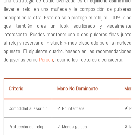
Una estrategia de estilo avanzada es el
equilibrio asimétrico
:
llevar el reloj en una muñeca y la composición de pulseras
principal en la otra. Esto no solo protege el reloj al 100%, sino
que también crea un look equilibrado y visualmente
interesante. Puedes mantener una o dos pulseras finas junto
al reloj y reservar el « stack » más elaborado para la muñeca
opuesta. El siguiente cuadro, basado en las recomendaciones
de joyerías como
Perodri
, resume los factores a considerar:
Criterio
Mano No Dominante
Mano
Comodidad al escribir
✓ No interfiere
✗ Pue
Protección del reloj
✓ Menos golpes
✗ May