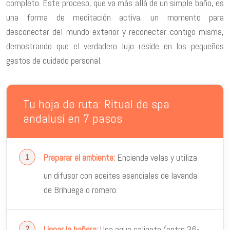
completo. Este proceso, que va más allá de un simple baño, es
una forma de meditación activa, un momento para
desconectar del mundo exterior y reconectar contigo misma,
demostrando que el verdadero lujo reside en los pequeños
gestos de cuidado personal.
Tu hoja de ruta: Ritual de spa
andalusí en 7 pasos
Enciende velas y utiliza
Preparar el ambiente:
un difusor con aceites esenciales de lavanda
de Brihuega o romero.
Usa agua caliente (entre 36-
Llenar la bañera: