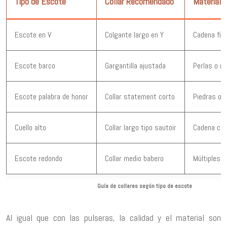
Tipo de Escote
Collar Recomendado
Material I
Escote en V
Colgante largo en Y
Cadena fin
Escote barco
Gargantilla ajustada
Perlas o me
Escote palabra de honor
Collar statement corto
Piedras o 
Cuello alto
Collar largo tipo sautoir
Cadena con
Escote redondo
Collar medio babero
Múltiples 
Guía de collares según tipo de escote
Al igual que con las pulseras, la calidad y el material son