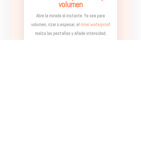
volumen
Abre la mirada al instante. Ya sea para
volumen, rizar o espesar, el
rímel waterproof
realza las pestañas y añade intensidad,
incluso en
maquillajes naturales
.
Pintalabios y perfilador
El toque final que añade personalidad. Desde