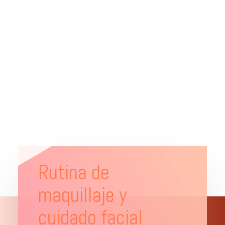
Rutina de
maquillaje y
cuidado facial