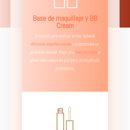
Base de maquillaje y BB
Cream
Esencial para unificar la tez, la base
difumina imperfecciones
y proporciona un
acabado natural. Elige una
textura mate
o
glow adecuada a tu piel para un resultado
profesional.